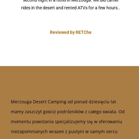
second night in a hotel in Merzouga. We did camel
rides in the desert and rented ATVs for a few hours..
Reviewed by RETChe
Merzouga Desert Camping od ponad dziesięciu lat
mamy zaszczyt gościć podróżników z całego świata. Od
momentu powstania specjalizujemy się w oferowaniu
niezapomnianych wrażeń z pustyni w samym sercu