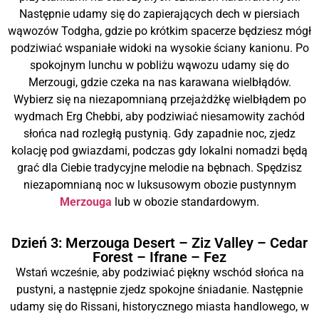
Następnie udamy się do zapierających dech w piersiach
wąwozów Todgha, gdzie po krótkim spacerze będziesz mógł
podziwiać wspaniałe widoki na wysokie ściany kanionu. Po
spokojnym lunchu w pobliżu wąwozu udamy się do
Merzougi, gdzie czeka na nas karawana wielbłądów.
Wybierz się na niezapomnianą przejażdżkę wielbłądem po
wydmach Erg Chebbi, aby podziwiać niesamowity zachód
słońca nad rozległą pustynią. Gdy zapadnie noc, zjedz
kolację pod gwiazdami, podczas gdy lokalni nomadzi będą
grać dla Ciebie tradycyjne melodie na bębnach. Spędzisz
niezapomnianą noc w luksusowym obozie pustynnym
Merzouga
lub w obozie standardowym.
Dzień 3: Merzouga Desert – Ziz Valley – Cedar
Forest – Ifrane – Fez
Wstań wcześnie, aby podziwiać piękny wschód słońca na
pustyni, a następnie zjedz spokojne śniadanie. Następnie
udamy się do Rissani, historycznego miasta handlowego, w