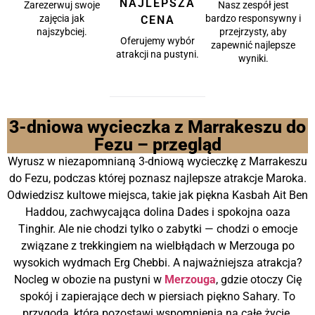
NAJLEPSZA
Zarezerwuj swoje
Nasz zespół jest
zajęcia jak
bardzo responsywny i
CENA
najszybciej.
przejrzysty, aby
Oferujemy wybór
zapewnić najlepsze
atrakcji na pustyni.
wyniki.
3-dniowa wycieczka z Marrakeszu do
Fezu – przegląd
Wyrusz w niezapomnianą 3-dniową wycieczkę z Marrakeszu
do Fezu, podczas której poznasz najlepsze atrakcje Maroka.
Odwiedzisz kultowe miejsca, takie jak piękna Kasbah Ait Ben
Haddou, zachwycająca dolina Dades i spokojna oaza
Tinghir. Ale nie chodzi tylko o zabytki — chodzi o emocje
związane z trekkingiem na wielbłądach w Merzouga po
wysokich wydmach Erg Chebbi. A najważniejsza atrakcja?
Nocleg w obozie na pustyni w
Merzouga
, gdzie otoczy Cię
spokój i zapierające dech w piersiach piękno Sahary. To
przygoda, która pozostawi wspomnienia na całe życie.