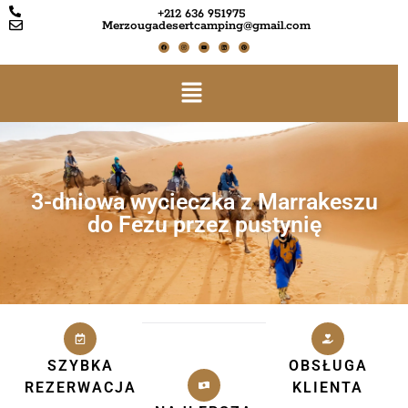
+212 636 951975
Merzougadesertcamping@gmail.com
3-dniowa wycieczka z Marrakeszu
do Fezu przez pustynię
SZYBKA
OBSŁUGA
REZERWACJA
KLIENTA