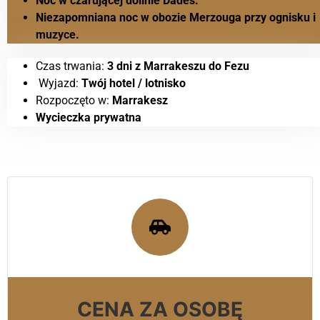
Noc w czarującej dolinie Dades.
Niezapomniana noc w obozie Merzouga przy ognisku i
muzyce.
Czas trwania:
3 dni z Marrakeszu do Fezu
Wyjazd:
Twój hotel / lotnisko
Rozpoczęto w:
Marrakesz
Wycieczka prywatna
CENA ZA OSOBĘ