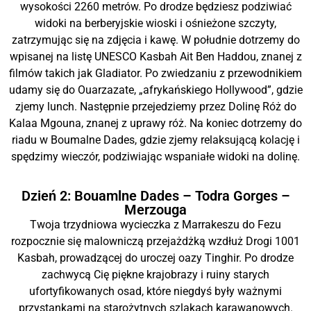
wysokości 2260 metrów. Po drodze będziesz podziwiać
widoki na berberyjskie wioski i ośnieżone szczyty,
zatrzymując się na zdjęcia i kawę. W południe dotrzemy do
wpisanej na listę UNESCO Kasbah Ait Ben Haddou, znanej z
filmów takich jak Gladiator. Po zwiedzaniu z przewodnikiem
udamy się do Ouarzazate, „afrykańskiego Hollywood”, gdzie
zjemy lunch. Następnie przejedziemy przez Dolinę Róż do
Kalaa Mgouna, znanej z uprawy róż. Na koniec dotrzemy do
riadu w Boumalne Dades, gdzie zjemy relaksującą kolację i
spędzimy wieczór, podziwiając wspaniałe widoki na dolinę.
Dzień 2: Bouamlne Dades – Todra Gorges –
Merzouga
Twoja trzydniowa wycieczka z Marrakeszu do Fezu
rozpocznie się malowniczą przejażdżką wzdłuż Drogi 1001
Kasbah, prowadzącej do uroczej oazy Tinghir. Po drodze
zachwycą Cię piękne krajobrazy i ruiny starych
ufortyfikowanych osad, które niegdyś były ważnymi
przystankami na starożytnych szlakach karawanowych.