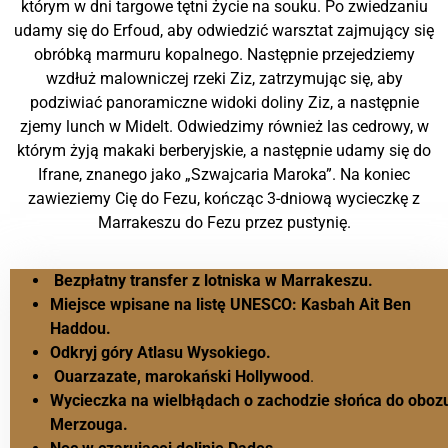
którym w dni targowe tętni życie na souku. Po zwiedzaniu
udamy się do Erfoud, aby odwiedzić warsztat zajmujący się
obróbką marmuru kopalnego. Następnie przejedziemy
wzdłuż malowniczej rzeki Ziz, zatrzymując się, aby
podziwiać panoramiczne widoki doliny Ziz, a następnie
zjemy lunch w Midelt. Odwiedzimy również las cedrowy, w
którym żyją makaki berberyjskie, a następnie udamy się do
Ifrane, znanego jako „Szwajcaria Maroka”. Na koniec
zawieziemy Cię do Fezu, kończąc 3-dniową wycieczkę z
Marrakeszu do Fezu przez pustynię.
Bezpłatny transfer z lotniska w Marrakeszu.
Miejsce wpisane na listę UNESCO: Kasbah Ait Ben
Haddou.
Odkryj góry Atlasu Wysokiego.
Ouarzazate, marokański Hollywood
.
Wycieczka na wielbłądach o zachodzie słońca do oboz
Merzouga.