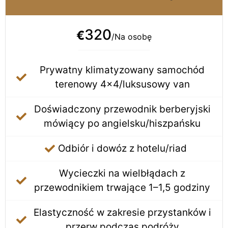
320
€
/Na osobę
Prywatny klimatyzowany samochód
terenowy 4×4/luksusowy van
Doświadczony przewodnik berberyjski
mówiący po angielsku/hiszpańsku
Odbiór i dowóz z hotelu/riad
Wycieczki na wielbłądach z
przewodnikiem trwające 1–1,5 godziny
Elastyczność w zakresie przystanków i
przerw podczas podróży