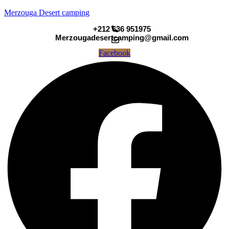
Merzouga Desert camping
+212 636 951975
Merzougadesertcamping@gmail.com
Facebook