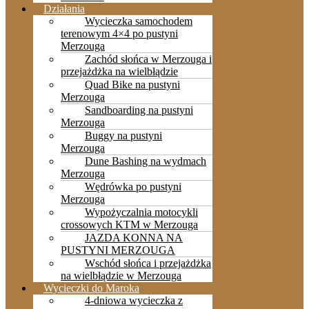
Działania
Wycieczka samochodem
terenowym 4×4 po pustyni
Merzouga
Zachód słońca w Merzouga i
przejażdżka na wielbłądzie
Quad Bike na pustyni
Merzouga
Sandboarding na pustyni
Merzouga
Buggy na pustyni
Merzouga
Dune Bashing na wydmach
Merzouga
Wędrówka po pustyni
Merzouga
Wypożyczalnia motocykli
crossowych KTM w Merzouga
JAZDA KONNA NA
PUSTYNI MERZOUGA
Wschód słońca i przejażdżka
na wielbłądzie w Merzouga
Wycieczki do Maroka
4-dniowa wycieczka z