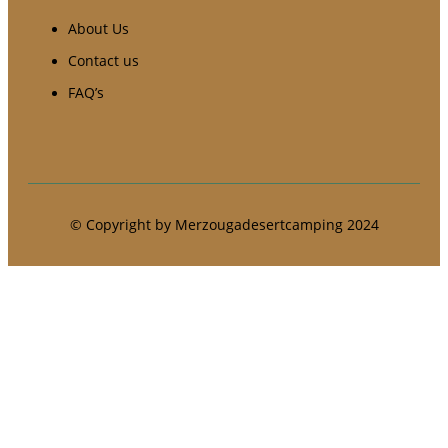
About Us
Contact us
FAQ’s
© Copyright by Merzougadesertcamping 2024