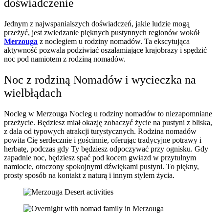
doświadczenie
Jednym z najwspanialszych doświadczeń, jakie ludzie mogą
przeżyć, jest zwiedzanie pięknych pustynnych regionów wokół
Merzouga
z noclegiem u rodziny nomadów. Ta ekscytująca
aktywność pozwala podziwiać oszałamiające krajobrazy i spędzić
noc pod namiotem z rodziną nomadów.
Noc z rodziną Nomadów i wycieczka na
wielbłądach
Nocleg w Merzouga Nocleg u rodziny nomadów to niezapomniane
przeżycie. Będziesz miał okazję zobaczyć życie na pustyni z bliska,
z dala od typowych atrakcji turystycznych. Rodzina nomadów
powita Cię serdecznie i gościnnie, oferując tradycyjne potrawy i
herbatę, podczas gdy Ty będziesz odpoczywać przy ognisku. Gdy
zapadnie noc, będziesz spać pod kocem gwiazd w przytulnym
namiocie, otoczony spokojnymi dźwiękami pustyni. To piękny,
prosty sposób na kontakt z naturą i innym stylem życia.