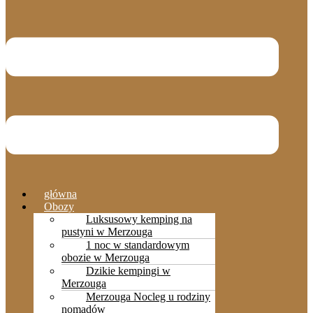
główna
Obozy
Luksusowy kemping na
pustyni w Merzouga
1 noc w standardowym
obozie w Merzouga
Dzikie kempingi w
Merzouga
Merzouga Nocleg u rodziny
nomadów