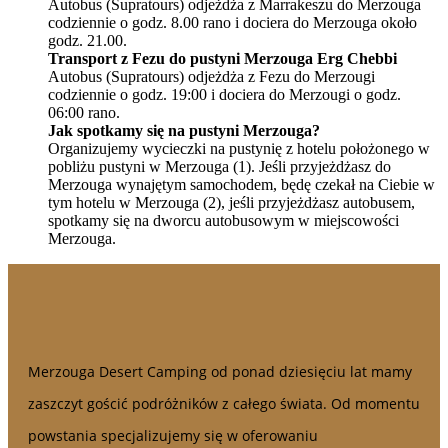
Autobus (Supratours) odjeżdża z Marrakeszu do Merzouga
codziennie o godz. 8.00 rano i dociera do Merzouga około
godz. 21.00.
Transport z Fezu do pustyni Merzouga Erg Chebbi
Autobus (Supratours) odjeżdża z Fezu do Merzougi
codziennie o godz. 19:00 i dociera do Merzougi o godz.
06:00 rano.
Jak spotkamy się na pustyni Merzouga?
Organizujemy wycieczki na pustynię z hotelu położonego w
pobliżu pustyni w Merzouga (1). Jeśli przyjeżdżasz do
Merzouga wynajętym samochodem, będę czekał na Ciebie w
tym hotelu w Merzouga (2), jeśli przyjeżdżasz autobusem,
spotkamy się na dworcu autobusowym w miejscowości
Merzouga.
Merzouga Desert Camping od ponad dziesięciu lat mamy
zaszczyt gościć podróżników z całego świata. Od momentu
powstania specjalizujemy się w oferowaniu