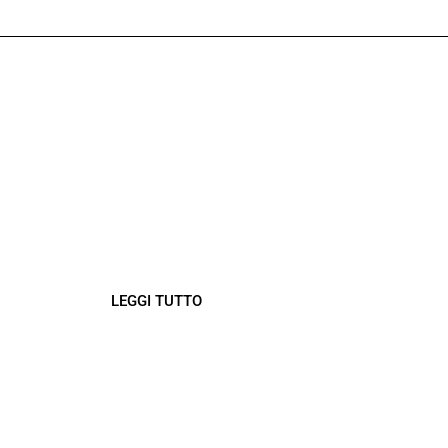
CAVALLO NEL
DESERTO DI
MERZOUGA
un viaggio indimenticabile tra le
sabbie dorate del deserto del Sahara
LEGGI TUTTO