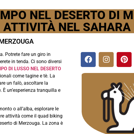
AMPO NEL DESERTO DI 
ATTIVITÀ NEL SAHARA
I MERZOUGA
. Potrete fare un giro in
rete in tenda. Ci sono diversi
PO DI LUSSO NEL DESERTO
zionali come tagine e tè. La
are un falò, ascoltare la
. È un’esperienza tranquilla e
onto o all’alba, esplorare le
e attività come il quad biking
 deserto di Merzouga. La zona è