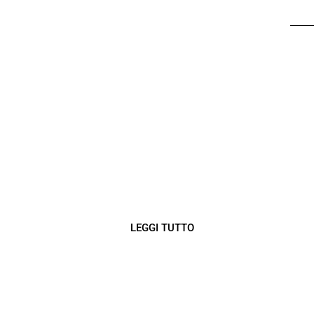
DUNE BUGGY NEL
DESERTO DI
MERZOUGA
esplorare le splendide regioni
desertiche intorno a Merzouga in dune
buggy
LEGGI TUTTO