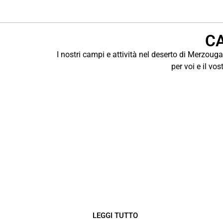
C
I nostri campi e attività nel deserto di Merzoug
per voi e il vo
CAMPEGGIO
SELVAGGIO NEL
DESERTO
le bellissime regioni desertiche intorno
a Merzouga in Pernottamento con
cammello Campo selvaggio
LEGGI TUTTO