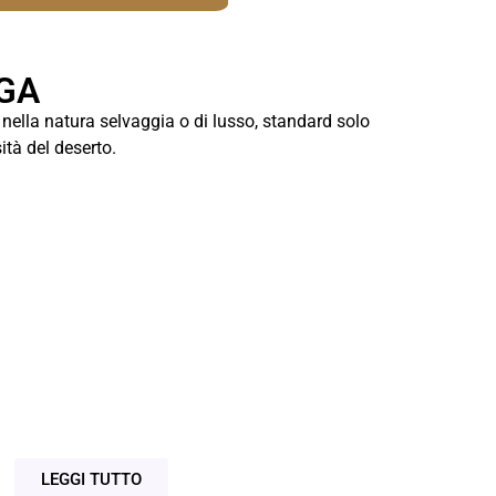
GA
 nella natura selvaggia o di lusso, standard solo
ità del deserto.
CAMPEGGIO
STANDARD NEL
DESERTO
Esplorare le splendide regioni
desertiche intorno a Merzouga con un
trekking in cammello di una notte
LEGGI TUTTO