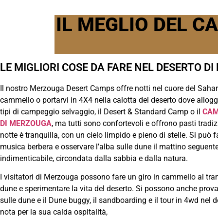
IL MEGLIO DEL C
LE MIGLIORI COSE DA FARE NEL DESERTO D
Il nostro Merzouga Desert Camps offre notti nel cuore del Sahara
cammello o portarvi in 4X4 nella calotta del deserto dove allogge
tipi di campeggio selvaggio, il Desert & Standard Camp o il
CAM
DI MERZOUGA
, ma tutti sono confortevoli e offrono pasti tradi
notte è tranquilla, con un cielo limpido e pieno di stelle. Si può f
musica berbera e osservare l’alba sulle dune il mattino seguente
indimenticabile, circondata dalla sabbia e dalla natura.
I visitatori di Merzouga possono fare un giro in cammello al tram
dune e sperimentare la vita del deserto. Si possono anche provar
sulle dune e il Dune buggy, il sandboarding e il tour in 4wd nel
nota per la sua calda ospitalità,