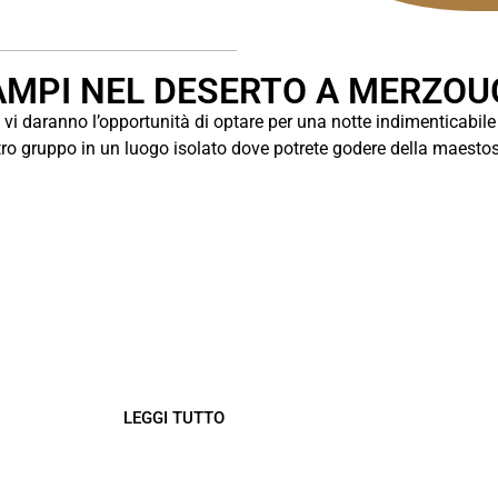
AMPI NEL DESERTO A MERZOU
a vi daranno l’opportunità di optare per una notte indimenticabile
stro gruppo in un luogo isolato dove potrete godere della maestos
CAMPEGGIO DI
LUSSO NEL DESERTO
La migliore notte di lusso a Merzouga.
Un luogo speciale per vivere la pace
LEGGI TUTTO