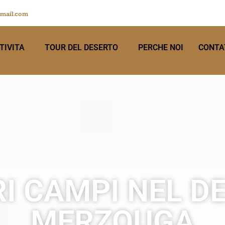
mail.com
TIVITA
TOUR DEL DESERTO
PERCHE NOI
CONTA
RI CAMPI NEL D
MERZOUGA