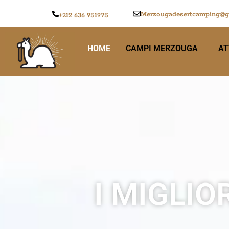
Merzougadesertcamping@g
+212 636 951975
HOME
CAMPI MERZOUGA
AT
I MIGLIO