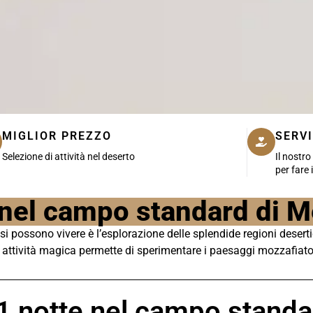
MIGLIOR PREZZO
SERVI
Selezione di attività nel deserto
Il nostr
per fare 
 nel campo standard di 
 si possono vivere è l’esplorazione delle splendide regioni deser
 attività magica permette di sperimentare i paesaggi mozzafiato 
i 1 notte nel campo stand