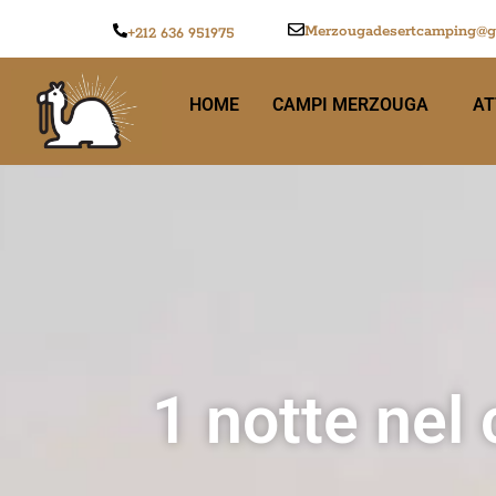
Merzougadesertcamping@g
+212 636 951975
HOME
CAMPI MERZOUGA
AT
1 notte nel