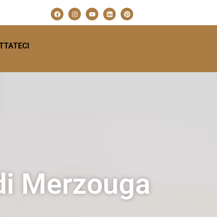
TTATECI
 di Merzouga