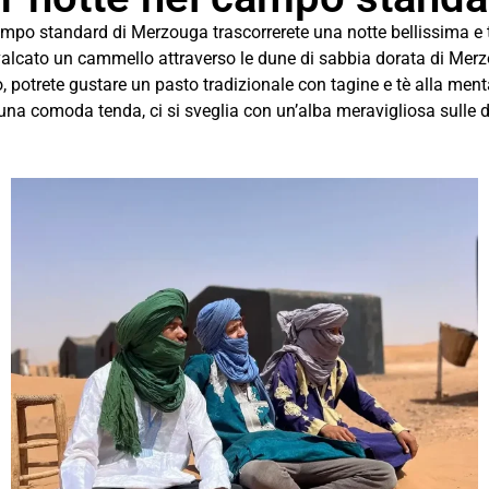
mpo standard di Merzouga trascorrerete una notte bellissima e t
cato un cammello attraverso le dune di sabbia dorata di Merzou
lò, potrete gustare un pasto tradizionale con tagine e tè alla menta
una comoda tenda, ci si sveglia con un’alba meravigliosa sulle d