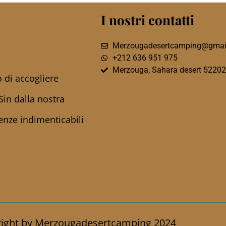
I nostri contatti
Merzougadesertcamping@gmai
+212 636 951 975
Merzouga, Sahara desert 52202
 di accogliere
Sin dalla nostra
ienze indimenticabili
ight by Merzougadesertcamping 2024