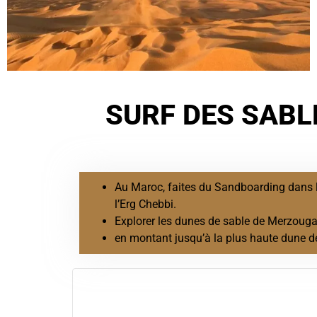
SURF DES SABL
Au Maroc, faites du Sandboarding dans 
l’Erg Chebbi.
Explorer les dunes de sable de Merzouga
en montant jusqu’à la plus haute dune d