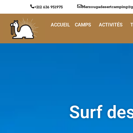
Merzougadesertcamping@g
+212 636 951975
ACCUEIL
CAMPS
ACTIVITÉS
Surf des