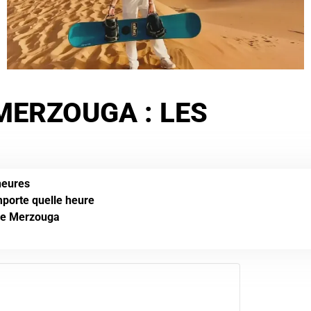
MERZOUGA : LES
heures
mporte quelle heure
de Merzouga