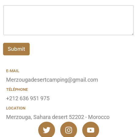
C
o
m
m
e
n
t
o
Submit
r
M
e
E-MAIL
s
s
Merzougadesertcamping@gmail.com
a
g
TÉLÉPHONE
e
+212 636 951 975
LOCATION
Merzouga, Sahara desert 52202 - Morocco