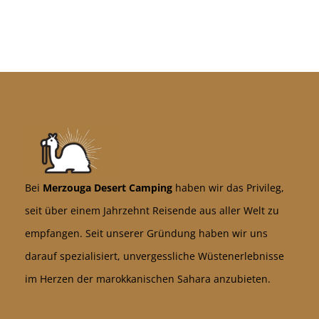
Bei
Merzouga Desert Camping
haben wir das Privileg,
seit über einem Jahrzehnt Reisende aus aller Welt zu
empfangen. Seit unserer Gründung haben wir uns
darauf spezialisiert, unvergessliche Wüstenerlebnisse
im Herzen der marokkanischen Sahara anzubieten.