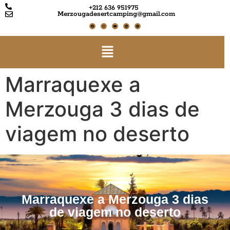
+212 636 951975
Merzougadesertcamping@gmail.com
Marraquexe a
Merzouga 3 dias de
viagem no deserto
Marraquexe a Merzouga 3 dias
de viagem no deserto