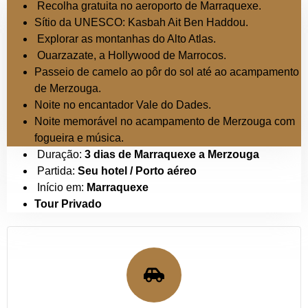
Recolha gratuita no aeroporto de Marraquexe.
Sítio da UNESCO: Kasbah Ait Ben Haddou.
Explorar as montanhas do Alto Atlas.
Ouarzazate, a Hollywood de Marrocos.
Passeio de camelo ao pôr do sol até ao acampamento
de Merzouga.
Noite no encantador Vale do Dades.
Noite memorável no acampamento de Merzouga com
fogueira e música.
Duração:
3 dias de Marraquexe a Merzouga
Partida:
Seu hotel / Porto aéreo
Início em:
Marraquexe
Tour Privado