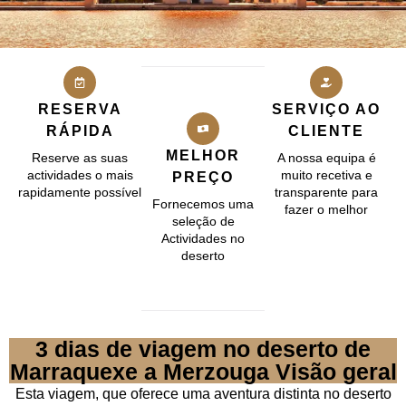
RESERVA
SERVIÇO AO
RÁPIDA
CLIENTE
MELHOR
Reserve as suas
A nossa equipa é
actividades o mais
muito recetiva e
PREÇO
rapidamente possível
transparente para
Fornecemos uma
fazer o melhor
seleção de
Actividades no
deserto
3 dias de viagem no deserto de
Marraquexe a Merzouga Visão geral
Esta viagem, que oferece uma aventura distinta no deserto